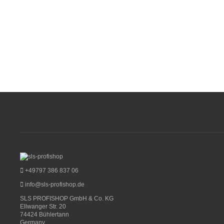
+49797 386 837 06
info@sls-profishop.de
SLS PROFISHOP GmbH & Co. KG
Ellwanger Str. 20
74424 Bühlertann
Germany