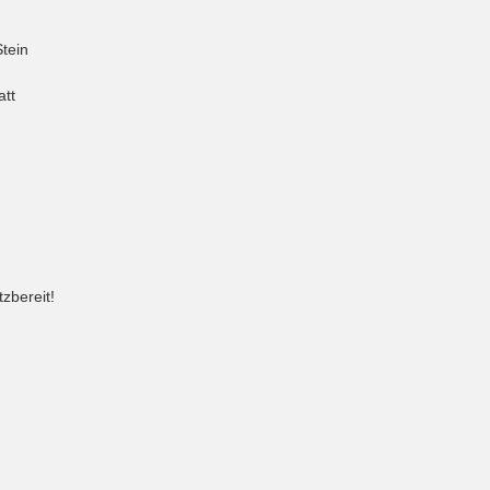
tein
att
tzbereit!