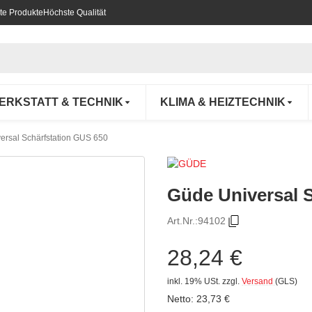
te Produkte
Höchste Qualität
ERKSTATT & TECHNIK
KLIMA & HEIZTECHNIK
ersal Schärfstation GUS 650
Güde Universal 
Art.Nr.:
94102
28,24 €
inkl. 19% USt.
zzgl.
Versand
(GLS)
Netto:
23,73
€