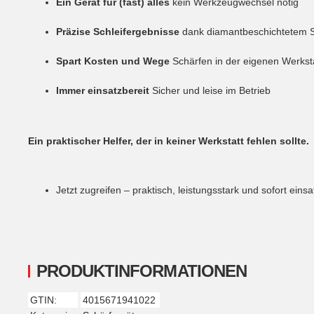
Ein Gerät für (fast) alles
kein Werkzeugwechsel nötig
Präzise Schleifergebnisse
dank diamantbeschichtetem S
Spart Kosten und Wege
Schärfen in der eigenen Werkst
Immer einsatzbereit
Sicher und leise im Betrieb
Ein praktischer Helfer, der in keiner Werkstatt fehlen sollte.
Jetzt zugreifen – praktisch, leistungsstark und sofort einsa
PRODUKTINFORMATIONEN
GTIN:
4015671941022
Produkteigenschaft
Wert