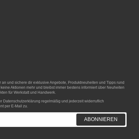
er an und sichere dir exklusive Angebote, Produktneuheiten und Tipps rund
 keine Aktionen mehr und bleibst immer bestens informiert über Neuheiten
ten für Werkstatt und Handwerk.
er
Datenschutzerklärung
regelmäßig und jederzeit widerruflich
nt per E-Mail zu.
ABONNIEREN