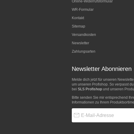
Online-Widerrufsformular
WR-Formular
Kontakt
Sitemap
Versandkosten
Newsletter
Zahlungsarten
Newsletter Abonnieren
Melde dich jetzt für unseren Newslett
um unseren Profishop. So verpasst du
bei
SLS Profishop
und unseren Produk
Bitte senden Sie mir entsprechend Ihr
Informationen zu Ihrem Produktsortime
E-Mail-Adresse