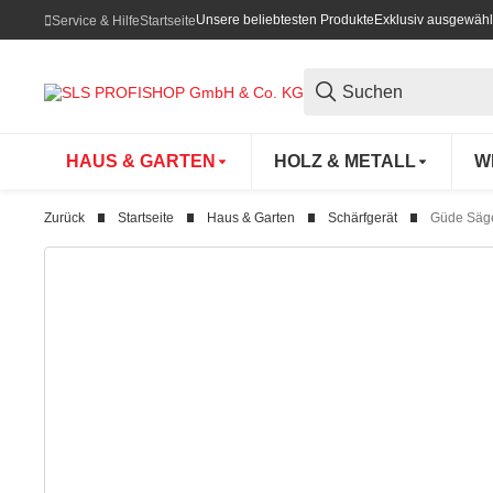
Unsere beliebtesten Produkte
Exklusiv ausgewähl
Service & Hilfe
Startseite
HAUS & GARTEN
HOLZ & METALL
W
Zurück
Startseite
Haus & Garten
Schärfgerät
Güde Säge