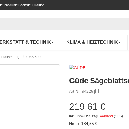
te Produkte
Höchste Qualität
ERKSTATT & TECHNIK
KLIMA & HEIZTECHNIK
blattschärfgerät GSS 500
Güde Sägeblatts
Art.Nr.:
94225
219,61 €
inkl. 19% USt.
zzgl.
Versand
(GLS)
Netto:
184,55
€