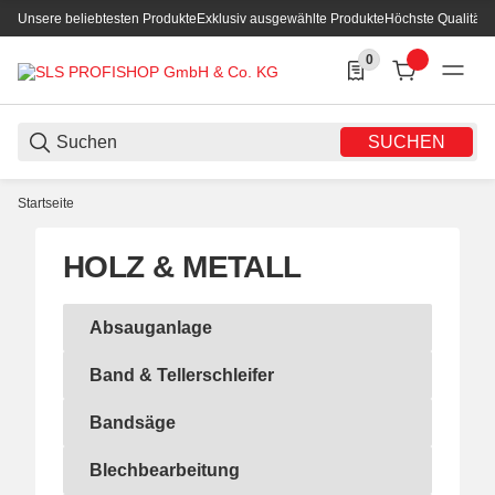
Unsere beliebtesten Produkte
Exklusiv ausgewählte Produkte
Höchste Qualität
0
0 Produkte in der List
SUCHEN
Startseite
HOLZ & METALL
Absauganlage
Absauganlage
Band & Tellerschleifer
Band & Tellerschleifer
Bandsäge
Bandsäge
Blechbearbeitung
Blechbearbeitung