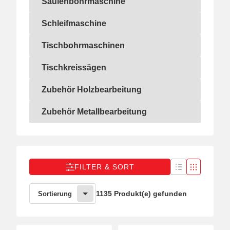
Säulenbohrmaschine
Säulenbohrmaschine
Schleifmaschine
Schleifmaschine
Tischbohrmaschinen
Tischbohrmaschinen
Tischkreissägen
Tischkreissägen
Zubehör Holzbearbeitung
Zubehör Holzbearbeitung
Zubehör Metallbearbeitung
Zubehör Metallbearbeitung
FILTER & SORT
1135 Produkt(e) gefunden
Sortierung