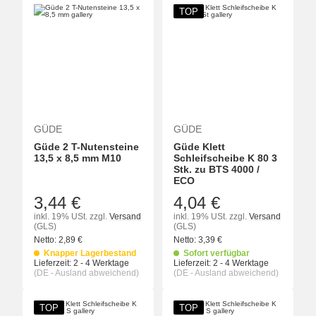
TOP
GÜDE
GÜDE
Güde 2 T-Nutensteine
Güde Klett
13,5 x 8,5 mm M10
Schleifscheibe K 80 3
Stk. zu BTS 4000 /
ECO
3,44 €
4,04 €
inkl. 19% USt.
zzgl.
Versand
inkl. 19% USt.
zzgl.
Versand
(GLS)
(GLS)
Netto:
2,89
€
Netto:
3,39
€
Knapper Lagerbestand
Sofort verfügbar
Lieferzeit:
2 - 4 Werktage
Lieferzeit:
2 - 4 Werktage
(DE - Ausland abweichend)
(DE - Ausland abweichend)
TOP
TOP