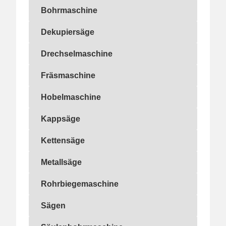
Bohrmaschine
Bohrmaschine
Dekupiersäge
Dekupiersäge
Drechselmaschine
Drechselmaschine
Fräsmaschine
Fräsmaschine
Hobelmaschine
Hobelmaschine
Kappsäge
Kappsäge
Kettensäge
Kettensäge
Metallsäge
Metallsäge
Rohrbiegemaschine
Rohrbiegemaschine
Sägen
Sägen