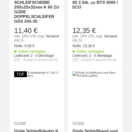
SCHLEIFSCHEIBE
80 3 Stk. zu BTS 4000 /
200x25x32mm K 60 ZU
ECO
GÜDE
DOPPELSCHLEIFER
GDS 200-35
11,40 €
12,35 €
inkl. 19% USt.
zzgl.
Versand
inkl. 19% USt.
zzgl.
Versand
(GLS)
(GLS)
Netto:
9,58
€
Netto:
10,38
€
Sofort verfügbar
Sofort verfügbar
Lieferzeit:
2 - 4 Werktage
Lieferzeit:
2 - 4 Werktage
(DE - Ausland abweichend)
(DE - Ausland abweichend)
TOP
GÜDE
GÜDE
Güde Schleifbänder K
Güde Schleifband und