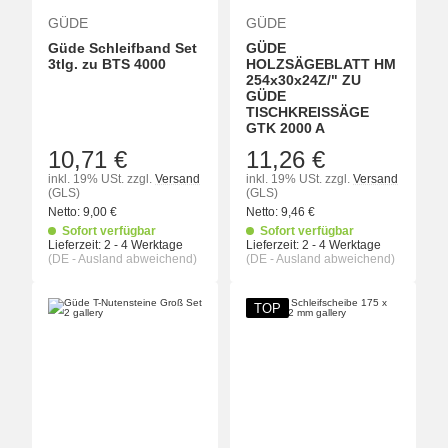
GÜDE
GÜDE
Güde Schleifband Set
GÜDE
3tlg. zu BTS 4000
HOLZSÄGEBLATT HM
254x30x24Z/" ZU
GÜDE
TISCHKREISSÄGE
GTK 2000 A
10,71 €
11,26 €
inkl. 19% USt.
zzgl.
Versand
inkl. 19% USt.
zzgl.
Versand
(GLS)
(GLS)
Netto:
9,00
€
Netto:
9,46
€
Sofort verfügbar
Sofort verfügbar
Lieferzeit:
2 - 4 Werktage
Lieferzeit:
2 - 4 Werktage
(DE - Ausland abweichend)
(DE - Ausland abweichend)
TOP