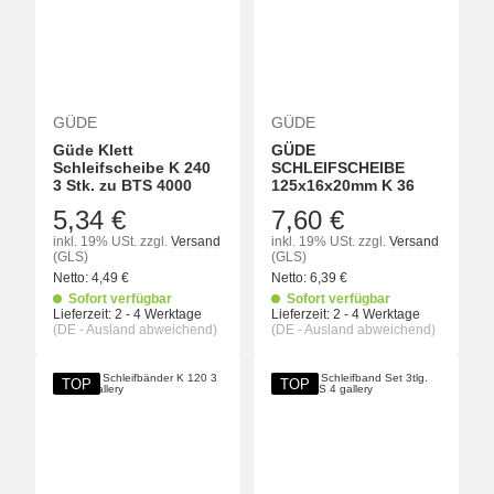
GÜDE
GÜDE
Güde Klett
GÜDE
Schleifscheibe K 240
SCHLEIFSCHEIBE
3 Stk. zu BTS 4000
125x16x20mm K 36
5,34 €
7,60 €
inkl. 19% USt.
zzgl.
Versand
inkl. 19% USt.
zzgl.
Versand
(GLS)
(GLS)
Netto:
4,49
€
Netto:
6,39
€
Sofort verfügbar
Sofort verfügbar
Lieferzeit:
2 - 4 Werktage
Lieferzeit:
2 - 4 Werktage
(DE - Ausland abweichend)
(DE - Ausland abweichend)
TOP
TOP