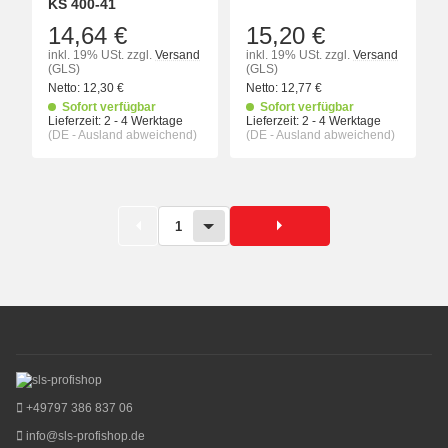
KS 400-41
14,64 €
15,20 €
inkl. 19% USt.
zzgl.
Versand
inkl. 19% USt.
zzgl.
Versand
(GLS)
(GLS)
Netto:
12,30
€
Netto:
12,77
€
Sofort verfügbar
Sofort verfügbar
Lieferzeit:
2 - 4 Werktage
Lieferzeit:
2 - 4 Werktage
(DE - Ausland abweichend)
(DE - Ausland abweichend)
1
+49797 386 837 06
info@sls-profishop.de