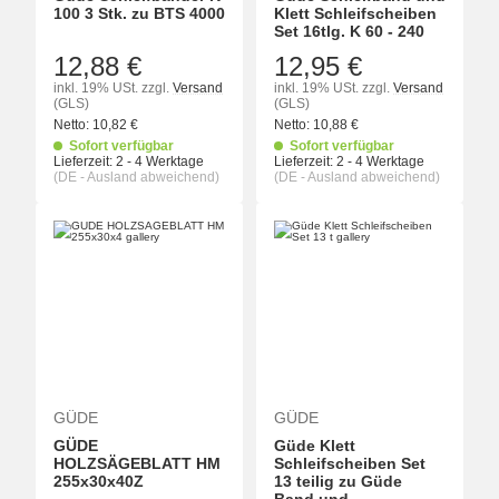
100 3 Stk. zu BTS 4000
Klett Schleifscheiben
Set 16tlg. K 60 - 240
12,88 €
12,95 €
inkl. 19% USt.
zzgl.
Versand
inkl. 19% USt.
zzgl.
Versand
(GLS)
(GLS)
Netto:
10,82
€
Netto:
10,88
€
Sofort verfügbar
Sofort verfügbar
Lieferzeit:
2 - 4 Werktage
Lieferzeit:
2 - 4 Werktage
(DE - Ausland abweichend)
(DE - Ausland abweichend)
GÜDE
GÜDE
GÜDE
Güde Klett
HOLZSÄGEBLATT HM
Schleifscheiben Set
255x30x40Z
13 teilig zu Güde