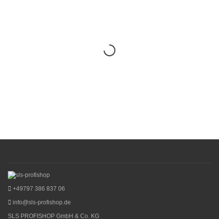
+49797 386 837 06
info@sls-profishop.de
SLS PROFISHOP GmbH & Co. KG