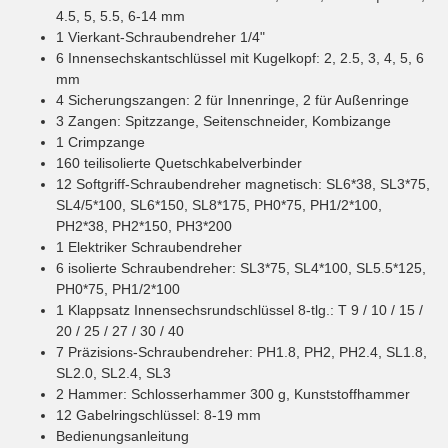
4.5, 5, 5.5, 6-14 mm
1 Vierkant-Schraubendreher 1/4"
6 Innensechskantschlüssel mit Kugelkopf: 2, 2.5, 3, 4, 5, 6
mm
4 Sicherungszangen: 2 für Innenringe, 2 für Außenringe
3 Zangen: Spitzzange, Seitenschneider, Kombizange
1 Crimpzange
160 teilisolierte Quetschkabelverbinder
12 Softgriff-Schraubendreher magnetisch: SL6*38, SL3*75,
SL4/5*100, SL6*150, SL8*175, PH0*75, PH1/2*100,
PH2*38, PH2*150, PH3*200
1 Elektriker Schraubendreher
6 isolierte Schraubendreher: SL3*75, SL4*100, SL5.5*125,
PH0*75, PH1/2*100
1 Klappsatz Innensechsrundschlüssel 8-tlg.: T 9 / 10 / 15 /
20 / 25 / 27 / 30 / 40
7 Präzisions-Schraubendreher: PH1.8, PH2, PH2.4, SL1.8,
SL2.0, SL2.4, SL3
2 Hammer: Schlosserhammer 300 g, Kunststoffhammer
12 Gabelringschlüssel: 8-19 mm
Bedienungsanleitung