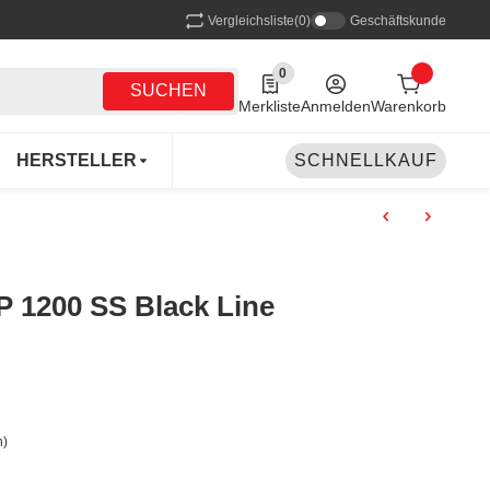
Vergleichsliste
(0)
Geschäftskunde
0
0 Produkte in der Liste
SUCHEN
Merkliste
Anmelden
Warenkorb
HERSTELLER
SCHNELLKAUF
 1200 SS Black Line
n)