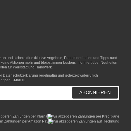
er an und sichere dir exklusive Angebote, Produktneuheiten und Tipps rund
 keine Aktionen mehr und bleibst immer bestens informiert über Neuheiten
ten für Werkstatt und Handwerk.
er
Datenschutzerklärung
regelmäßig und jederzeit widerruflich
nt per E-Mail zu.
ABONNIEREN