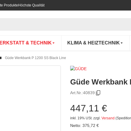
te Produkte
Höchste Qualität
ERKSTATT & TECHNIK
KLIMA & HEIZTECHNIK
Güde Werkbank P 1200 SS Black Line
Güde Werkbank P
Art.Nr.:
40839
447,11 €
inkl. 19% USt.
zzgl.
Versand
(Speditio
Netto:
375,72
€