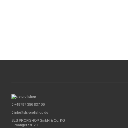
+49797 386 837 06
info@sls-profishop.de
SLS PROFISHOP GmbH & Co. KG
Ellwanger Str. 20