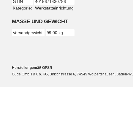
GTIN:
4015671430786
Produkteigenschaft
Wert
Kategorie:
Werkstatteinrichtung
MASSE UND GEWICHT
Versandgewicht:
99,00 kg
Hersteller gemäß GPSR
Güde GmbH & Co. KG, Birkichstrasse 6, 74549 Wolpertshausen, Baden-Wü