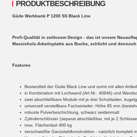
PRODUKTBESCHREIBUNG
Güde Werkbank P 1200 SS Black Line
Profi-Qualität in zeitlosem Design - das ist unsere Neuauf
Massivholz-Arbeitsplatte aus Buche, schlicht und dennoch s
Features
Bestandteil der Güde Black Line und somit mit allen Artike
in Kombination mit Lochwand (Art.Nr.: 40846) und Wandschr
zwei abschließbare Module mit je drei Schubladen, kugelge
universell verstellbare Facheinteiler: Höhe 85 mm (beste
robuste Pulverbeschichtung, schwarz seidenmatt
Zylinderschlösser (separat abschließbar, mit je 2 Schlüsse
max. Flächenlast 400 kg
verschweißte Ganzstahlkonstruktion - natürlich komplett mo