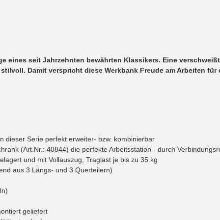
lage eines seit Jahrzehnten bewährten Klassikers. Eine verschwei
tilvoll. Damit verspricht diese Werkbank Freude am Arbeiten für
ln dieser Serie perfekt erweiter- bzw. kombinierbar
ank (Art.Nr.: 40844) die perfekte Arbeitsstation - durch Verbindungsr
lagert und mit Vollauszug, Traglast je bis zu 35 kg
hend aus 3 Längs- und 3 Querteilern)
ln)
ntiert geliefert