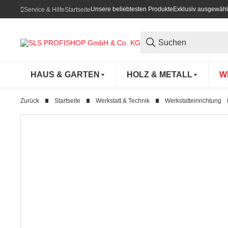
Unsere beliebtesten Produkte
Exklusiv ausgewähl
Service & Hilfe
Startseite
HAUS & GARTEN
HOLZ & METALL
W
Zurück
Startseite
Werkstatt & Technik
Werkstatteinrichtung