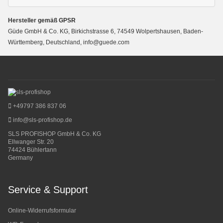
Hersteller gemäß GPSR
Güde GmbH & Co. KG, Birkichstrasse 6, 74549 Wolpertshausen, Baden-
Württemberg, Deutschland, info@guede.com
+49797 386 837 06
info@sls-profishop.de
SLS PROFISHOP GmbH & Co. KG
Ellwanger Str. 20
74424 Bühlertann
Germany
Service & Support
Online-Widerrufsformular