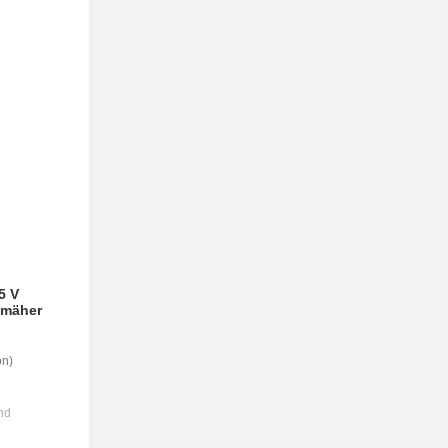
5 V
nmäher
on)
nd