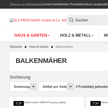
Unsere beliebtesten Produkte
Exklusiv ausgewähl
Service & Hilfe
Startseite
HAUS & GARTEN
HOLZ & METALL
W
Startseite
Haus & Garten
Balkenmäher
BALKENMÄHER
Sortierung
Sortierung
Artikel pro Seite
3 Produkt(e) gefunde
TOP
TOP