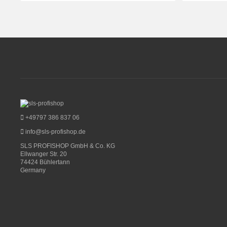
+49797 386 837 06
info@sls-profishop.de
SLS PROFISHOP GmbH & Co. KG
Ellwanger Str. 20
74424 Bühlertann
Germany