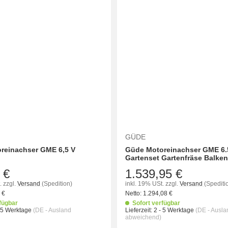
GÜDE
reinachser GME 6,5 V
Güde Motoreinachser GME 6.
Gartenset Gartenfräse Balke
 €
1.539,95 €
.
zzgl.
Versand
(Spedition)
inkl. 19% USt.
zzgl.
Versand
(Spediti
7
€
Netto:
1.294,08
€
fügbar
Sofort verfügbar
- 5 Werktage
(DE - Ausland
Lieferzeit:
2 - 5 Werktage
(DE - Ausla
abweichend)