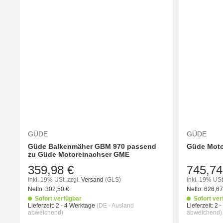
GÜDE
GÜDE
Güde Balkenmäher GBM 970 passend
Güde Moto
zu Güde Motoreinachser GME
359,98 €
745,74
inkl. 19% USt.
zzgl.
Versand
(GLS)
inkl. 19% USt
Netto:
302,50
€
Netto:
626,6
Sofort verfügbar
Sofort ver
Lieferzeit:
2 - 4 Werktage
(DE - Ausland
Lieferzeit:
2 
abweichend)
abweichend)