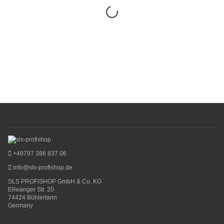
+49797 386 837 06
info@sls-profishop.de
SLS PROFISHOP GmbH & Co. KG
Ellwanger Str. 20
74424 Bühlertann
Germany