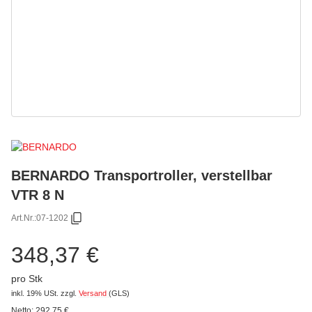
BERNARDO Transportroller, verstellbar
VTR 8 N
Art.Nr.:
07-1202
348,37 €
pro Stk
inkl. 19% USt.
zzgl.
Versand
(GLS)
Netto:
292,75
€