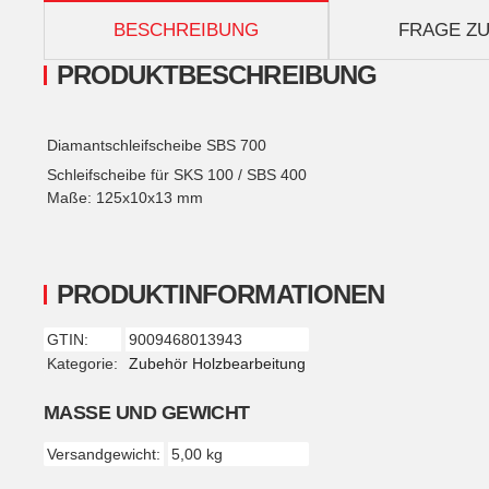
weitere Registerkarten anzeigen
BESCHREIBUNG
FRAGE ZU
PRODUKTBESCHREIBUNG
Diamantschleifscheibe SBS 700
Schleifscheibe für SKS 100 / SBS 400
Maße: 125x10x13 mm
PRODUKTINFORMATIONEN
GTIN:
9009468013943
Produkteigenschaft
Wert
Kategorie:
Zubehör Holzbearbeitung
MASSE UND GEWICHT
Versandgewicht:
5,00 kg