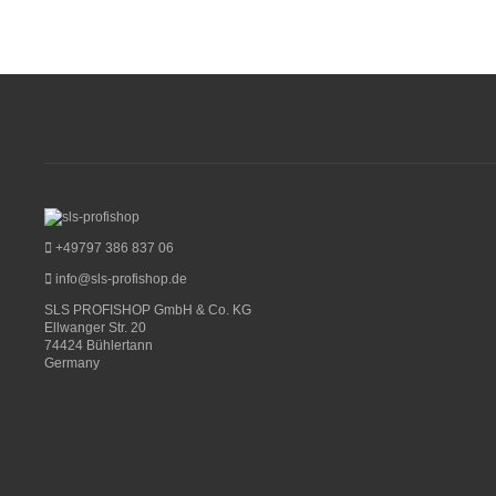
+49797 386 837 06
info@sls-profishop.de
SLS PROFISHOP GmbH & Co. KG
Ellwanger Str. 20
74424 Bühlertann
Germany