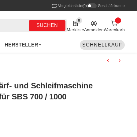
Vergleichsliste
(0)
Geschäftskunde
0
0 Produkte in der Liste
SUCHEN
Merkliste
Anmelden
Warenkorb
HERSTELLER
SCHNELLKAUF
f- und Schleifmaschine
ür SBS 700 / 1000