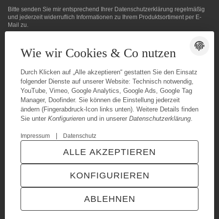
Bitte senden Sie mir entsprechend Ihrer
Datenschutzerklärung
regelmäßig
und jederzeit widerruflich Informationen zu Ihrem Produktsortiment per E-
Mail zu.
E-Mail-Adresse
ABONNIEREN
Wie wir Cookies & Co nutzen
Durch Klicken auf „Alle akzeptieren“ gestatten Sie den Einsatz
folgender Dienste auf unserer Website: Technisch notwendig,
YouTube, Vimeo, Google Analytics, Google Ads, Google Tag
Manager, Doofinder. Sie können die Einstellung jederzeit
ändern (Fingerabdruck-Icon links unten). Weitere Details finden
Sie unter
Konfigurieren
und in unserer
Datenschutzerklärung
.
|
Impressum
Datenschutz
ALLE AKZEPTIEREN
© www.sls-profishop.de
* Alle Preise inkl. gesetzlicher USt., zzgl.
Versand
KONFIGURIEREN
VERTRAG WIDERRUFEN
ABLEHNEN
ANMELDEN
MENÜ
WARENKORB