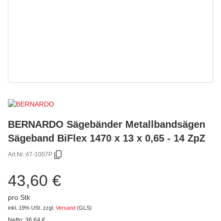
BERNARDO Sägebänder Metallbandsägen
Sägeband BiFlex 1470 x 13 x 0,65 - 14 ZpZ
Art.Nr.:
47-1007P
43,60 €
pro Stk
inkl. 19% USt.
zzgl.
Versand
(GLS)
Netto:
36,64
€