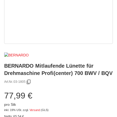
BERNARDO Mitlaufende Lünette für
Drehmaschine Profi(center) 700 BWV / BQV
Art.Nr.:
03-1805
77,99 €
pro Stk
inkl. 19% USt.
zzgl.
Versand
(GLS)
Netto:
65,54
€