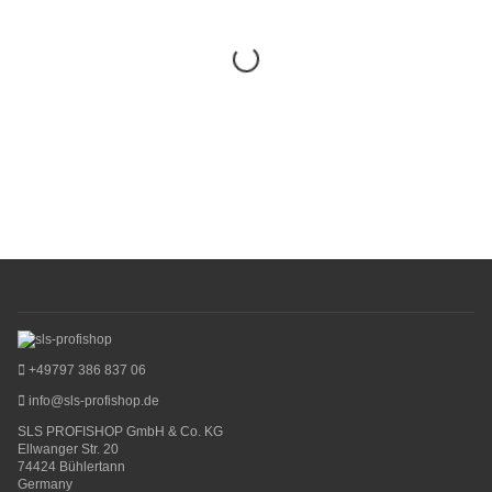
+49797 386 837 06
info@sls-profishop.de
SLS PROFISHOP GmbH & Co. KG
Ellwanger Str. 20
74424 Bühlertann
Germany