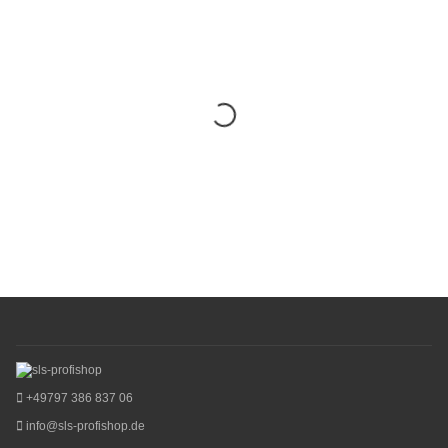
+49797 386 837 06
info@sls-profishop.de