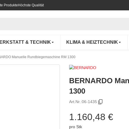
te Produkte
Höchste Qualität
ERKSTATT & TECHNIK
KLIMA & HEIZTECHNIK
ARDO Manuelle Rundbiegemaschine RM 1300
BERNARDO Manu
1300
Art.Nr.:
06-1435
1.160,48 €
pro Stk