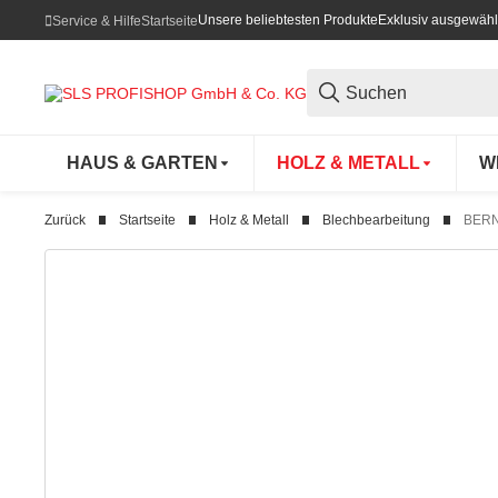
Unsere beliebtesten Produkte
Exklusiv ausgewähl
Service & Hilfe
Startseite
HAUS & GARTEN
HOLZ & METALL
W
Zurück
Startseite
Holz & Metall
Blechbearbeitung
BERN