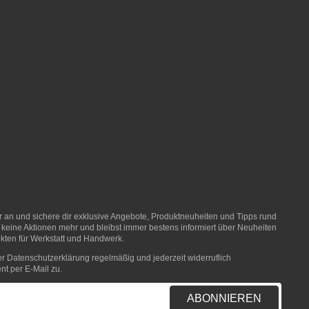
er an und sichere dir exklusive Angebote, Produktneuheiten und Tipps rund
 keine Aktionen mehr und bleibst immer bestens informiert über Neuheiten
ten für Werkstatt und Handwerk.
er
Datenschutzerklärung
regelmäßig und jederzeit widerruflich
nt per E-Mail zu.
ABONNIEREN