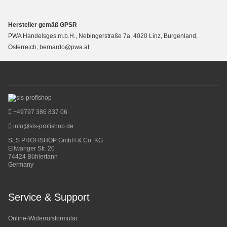
Hersteller gemäß GPSR
PWA Handelsges.m.b.H., Nebingerstraße 7a, 4020 Linz, Burgenland,
Österreich, bernardo@pwa.at
+49797 386 837 06
info@sls-profishop.de
SLS PROFISHOP GmbH & Co. KG
Ellwanger Str. 20
74424 Bühlertann
Germany
Service & Support
Online-Widerrufsformular