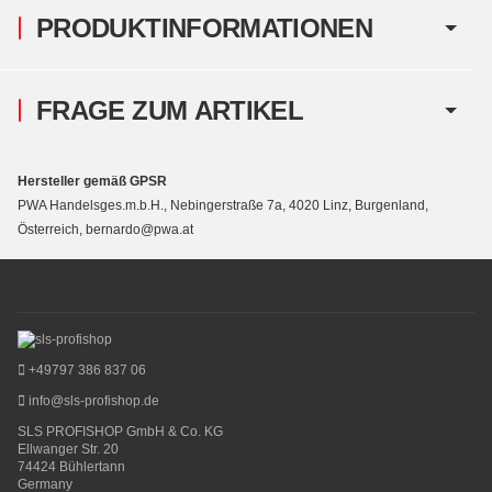
PRODUKTINFORMATIONEN
FRAGE ZUM ARTIKEL
Hersteller gemäß GPSR
PWA Handelsges.m.b.H., Nebingerstraße 7a, 4020 Linz, Burgenland,
Österreich, bernardo@pwa.at
+49797 386 837 06
info@sls-profishop.de
SLS PROFISHOP GmbH & Co. KG
Ellwanger Str. 20
74424 Bühlertann
Germany