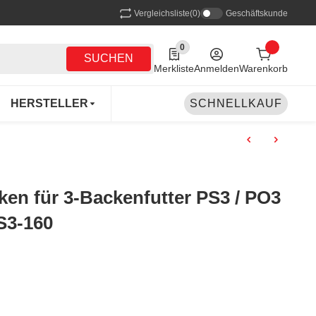
Vergleichsliste
(0)
Geschäftskunde
0
0 Produkte in der Liste
SUCHEN
Merkliste
Anmelden
Warenkorb
HERSTELLER
SCHNELLKAUF
 für 3-Backenfutter PS3 / PO3
S3-160