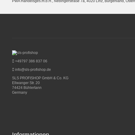
PWA Handelsges.m.b.H., Nebingerstraße 7a, 4020 Linz, Burgenland, Öste
+49797 386 837 06
info@sls-profishop.de
SLS PROFISHOP GmbH & Co. KG
Ellwanger Str. 20
74424 Bühlertann
Germany
Informationen