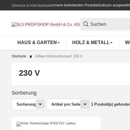
Unsere beliebtesten Produkte
Exklusiv ausgewähl
Service & Hilfe
Startseite
HAUS & GARTEN
HOLZ & METALL
W
Startseite
Artikel mit Anschlussart: 230 V
230 V
Sortierung
Sortierung
Artikel pro Seite
1 Produkt(e) gefunde