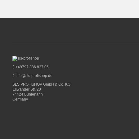
+49797 386 837 06
info@sls-profishop.de
SLS PROFISHOP GmbH & Co. KG
Ellwanger Str. 20
74424 Bühlertann
Germany