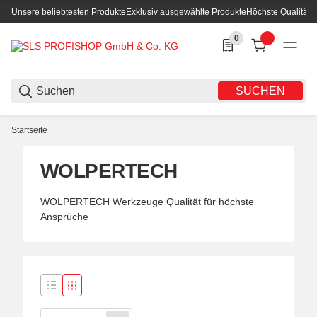
Unsere beliebtesten Produkte
Exklusiv ausgewählte Produkte
Höchste Qualität
0
0 Produkte in der List
SUCHEN
Startseite
WOLPERTECH
WOLPERTECH Werkzeuge Qualität für höchste
Ansprüche