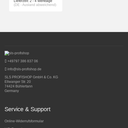
Lieferzeit:
2 - 4 Werktage
(DE - Ausland abweichend)
+49797 386 837 06
info@sls-profishop.de
SLS PROFISHOP GmbH & Co. KG
Ellwanger Str. 20
74424 Bühlertann
Germany
Service & Support
Online-Widerrufsformular