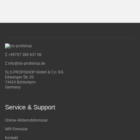
+49797 386 837 06
info@sls-profishop.de
SLS PROFISHOP GmbH & Co. KG
Ellwanger Str. 20
74424 Bühlertann
Germany
Service & Support
Online-Widerrufsformular
WR-Formular
Kontakt