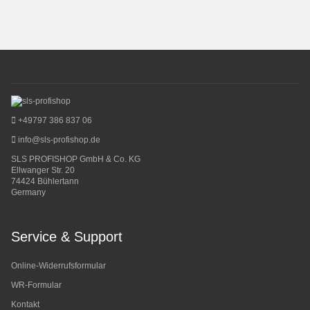
+49797 386 837 06
info@sls-profishop.de
SLS PROFISHOP GmbH & Co. KG
Ellwanger Str. 20
74424 Bühlertann
Germany
Service & Support
Online-Widerrufsformular
WR-Formular
Kontakt