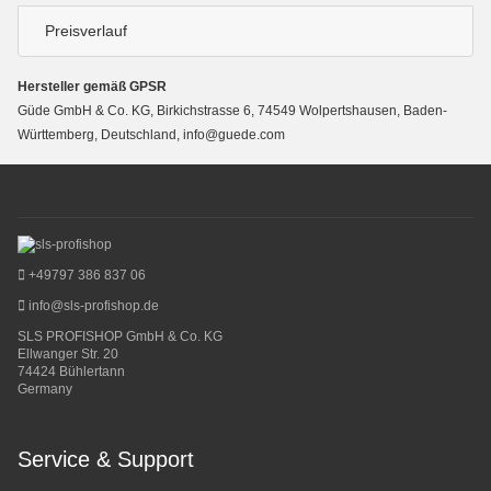
Preisverlauf
Hersteller gemäß GPSR
Güde GmbH & Co. KG, Birkichstrasse 6, 74549 Wolpertshausen, Baden-
Württemberg, Deutschland, info@guede.com
+49797 386 837 06
info@sls-profishop.de
SLS PROFISHOP GmbH & Co. KG
Ellwanger Str. 20
74424 Bühlertann
Germany
Service & Support