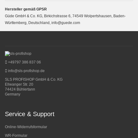
Hersteller gemäß GPSR
Güde GmbH & Co. KG, Birkichstrasse 6, 74549 Wolpertshausen, Baden-
Württemberg, Deutschland, info@guede.com
+49797 386 837 06
info@sls-profishop.de
SLS PROFISHOP GmbH & Co. KG
Ellwanger Str. 20
74424 Bühlertann
Germany
Service & Support
Online-Widerrufsformular
WR-Formular