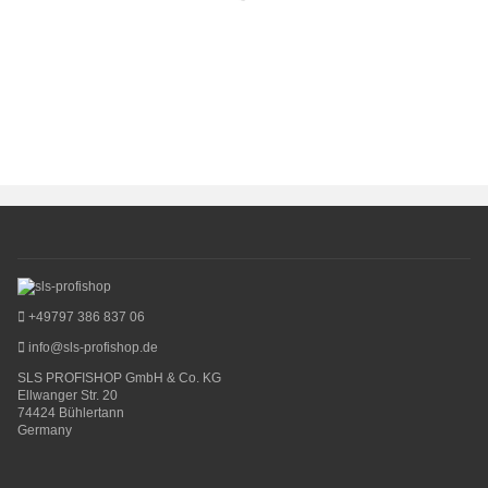
+49797 386 837 06
info@sls-profishop.de
SLS PROFISHOP GmbH & Co. KG
Ellwanger Str. 20
74424 Bühlertann
Germany