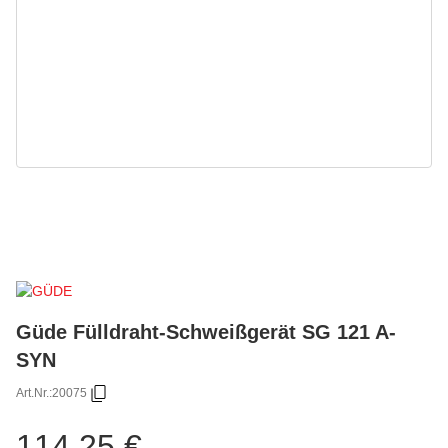
Güde Fülldraht-Schweißgerät SG 121 A-
SYN
Art.Nr.:
20075
114,25 €