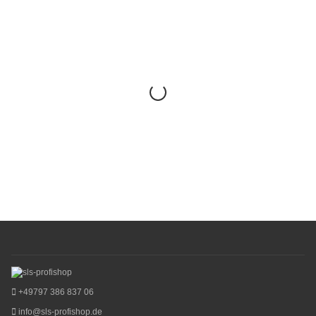
+49797 386 837 06
info@sls-profishop.de