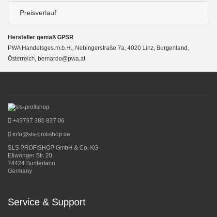
Preisverlauf
Hersteller gemäß GPSR
PWA Handelsges.m.b.H., Nebingerstraße 7a, 4020 Linz, Burgenland,
Österreich, bernardo@pwa.at
+49797 386 837 06
info@sls-profishop.de
SLS PROFISHOP GmbH & Co. KG
Ellwanger Str. 20
74424 Bühlertann
Germany
Service & Support