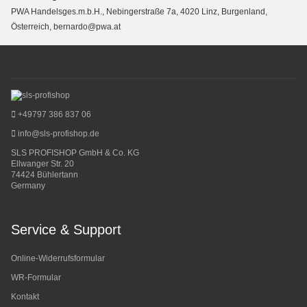
PWA Handelsges.m.b.H., Nebingerstraße 7a, 4020 Linz, Burgenland,
Österreich, bernardo@pwa.at
+49797 386 837 06
info@sls-profishop.de
SLS PROFISHOP GmbH & Co. KG
Ellwanger Str. 20
74424 Bühlertann
Germany
Service & Support
Online-Widerrufsformular
WR-Formular
Kontakt