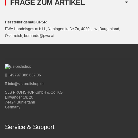
FRAGE ZUM ARTIKEL
Hersteller gemäß GPSR
PWA Handelsges.m.b.H., Nebingerstraße 7a, 4020 Linz, Burgenland,
Österreich, bernardo@pwa.at
+49797 386 837 06
info@sls-profishop.de
SLS PROFISHOP GmbH & Co. KG
Ellwanger Str. 20
74424 Bühlertann
Germany
Service & Support