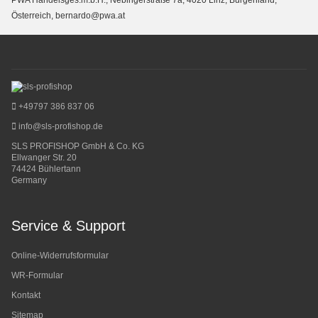
Österreich, bernardo@pwa.at
+49797 386 837 06
info@sls-profishop.de
SLS PROFISHOP GmbH & Co. KG
Ellwanger Str. 20
74424 Bühlertann
Germany
Service & Support
Online-Widerrufsformular
WR-Formular
Kontakt
Sitemap