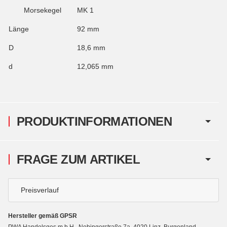
Morsekegel
MK 1
Länge
92 mm
D
18,6 mm
d
12,065 mm
PRODUKTINFORMATIONEN
FRAGE ZUM ARTIKEL
Preisverlauf
Hersteller gemäß GPSR
PWA Handelsges.m.b.H., Nebingerstraße 7a, 4020 Linz, Burgenland,