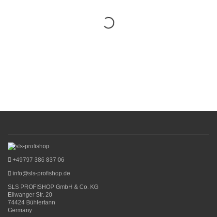
+49797 386 837 06
info@sls-profishop.de
SLS PROFISHOP GmbH & Co. KG
Ellwanger Str. 20
74424 Bühlertann
Germany