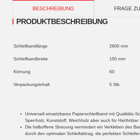
weitere Registerkarten anzeigen
BESCHREIBUNG
FRAGE ZU
PRODUKTBESCHREIBUNG
Schleifbandlänge
2600 mm
Schleifbandbreite
150 mm
Körnung
60
Verpackungsinhalt
5 Stk.
Universell einsetzbares Papierschleifband mit Qualitäts-S
Sperrholz, Kunststoff, Weichholz aber auch für Harthölzer
Die halboffene Streuung vermindert ein Verkleben des Ba
durch den optimalen Schleifabtrag, die perfekten Schleife