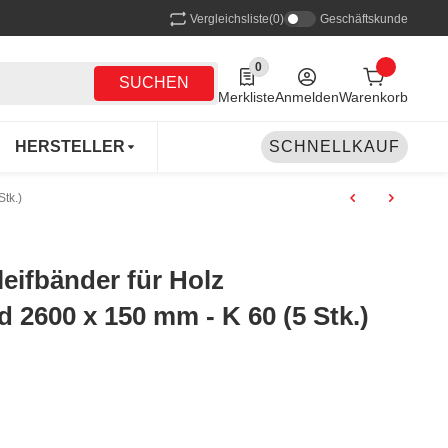
Vergleichsliste
(0)
Geschäftskunde
0
0 Produkte in der Liste
SUCHEN
Merkliste
Anmelden
Warenkorb
HERSTELLER
SCHNELLKAUF
tk.)
ifbänder für Holz
d 2600 x 150 mm - K 60 (5 Stk.)