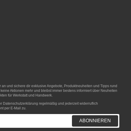
er an und sichere dir exklusive Angebote, Produktneuheiten und Tipps rund
 keine Aktionen mehr und bleibst immer bestens informiert über Neuheiten
ten für Werkstatt und Handwerk.
er
Datenschutzerklärung
regelmäßig und jederzeit widerruflich
nt per E-Mail zu.
ABONNIEREN