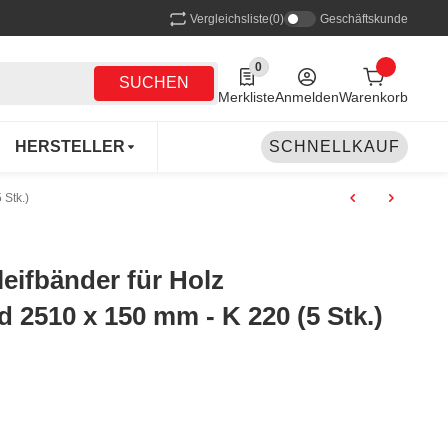
Vergleichsliste
(0)
Geschäftskunde
0
0 Produkte in der Liste
SUCHEN
Merkliste
Anmelden
Warenkorb
HERSTELLER
SCHNELLKAUF
Stk.)
ifbänder für Holz
d 2510 x 150 mm - K 220 (5 Stk.)