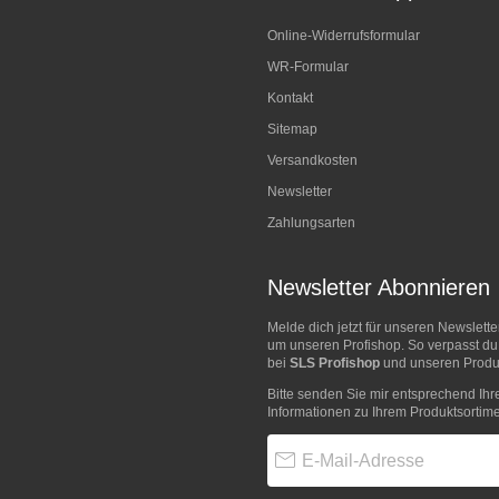
Online-Widerrufsformular
WR-Formular
Kontakt
Sitemap
Versandkosten
Newsletter
Zahlungsarten
Newsletter Abonnieren
Melde dich jetzt für unseren Newslett
um unseren Profishop. So verpasst du
bei
SLS Profishop
und unseren Produk
Bitte senden Sie mir entsprechend Ihr
Informationen zu Ihrem Produktsortime
E-Mail-Adresse