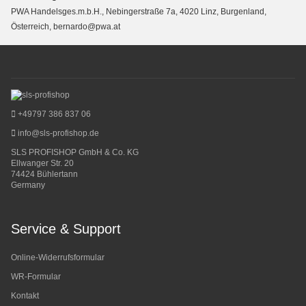
PWA Handelsges.m.b.H., Nebingerstraße 7a, 4020 Linz, Burgenland,
Österreich, bernardo@pwa.at
+49797 386 837 06
info@sls-profishop.de
SLS PROFISHOP GmbH & Co. KG
Ellwanger Str. 20
74424 Bühlertann
Germany
Service & Support
Online-Widerrufsformular
WR-Formular
Kontakt