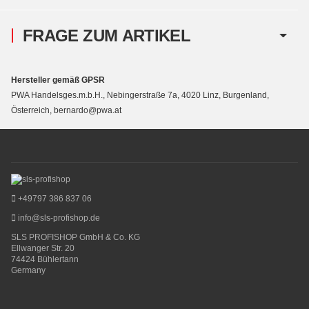
FRAGE ZUM ARTIKEL
Hersteller gemäß GPSR
PWA Handelsges.m.b.H., Nebingerstraße 7a, 4020 Linz, Burgenland,
Österreich, bernardo@pwa.at
+49797 386 837 06
info@sls-profishop.de
SLS PROFISHOP GmbH & Co. KG
Ellwanger Str. 20
74424 Bühlertann
Germany