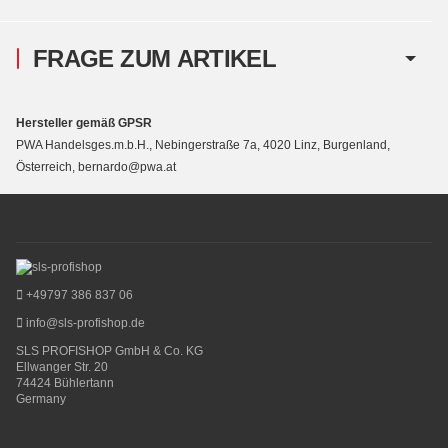
FRAGE ZUM ARTIKEL
Hersteller gemäß GPSR
PWA Handelsges.m.b.H., Nebingerstraße 7a, 4020 Linz, Burgenland,
Österreich, bernardo@pwa.at
+49797 386 837 06
info@sls-profishop.de
SLS PROFISHOP GmbH & Co. KG
Ellwanger Str. 20
74424 Bühlertann
Germany