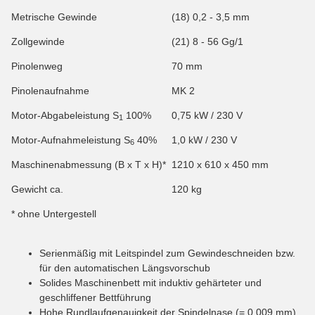
Metrische Gewinde
(18) 0,2 - 3,5 mm
Zollgewinde
(21) 8 - 56 Gg/1
Pinolenweg
70 mm
Pinolenaufnahme
MK 2
Motor-Abgabeleistung S
100%
0,75 kW / 230 V
1
Motor-Aufnahmeleistung S
40%
1,0 kW / 230 V
6
Maschinenabmessung (B x T x H)*
1210 x 610 x 450 mm
Gewicht ca.
120 kg
* ohne Untergestell
Serienmäßig mit Leitspindel zum Gewindeschneiden bzw.
für den automatischen Längsvorschub
Solides Maschinenbett mit induktiv gehärteter und
geschliffener Bettführung
Hohe Rundlaufgenauigkeit der Spindelnase (= 0,009 mm)