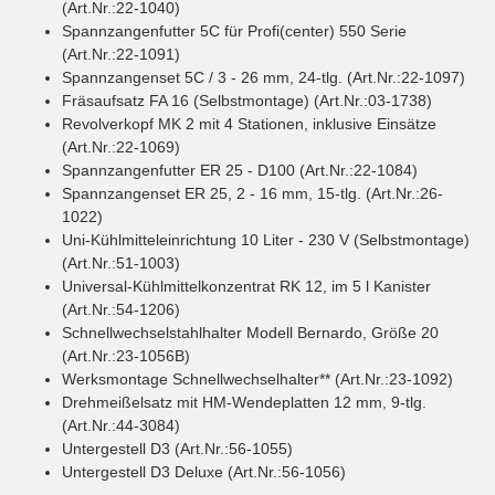
(Art.Nr.:22-1040)
Spannzangenfutter 5C für Profi(center) 550 Serie
(Art.Nr.:22-1091)
Spannzangenset 5C / 3 - 26 mm, 24-tlg. (Art.Nr.:22-1097)
Fräsaufsatz FA 16 (Selbstmontage) (Art.Nr.:03-1738)
Revolverkopf MK 2 mit 4 Stationen, inklusive Einsätze
(Art.Nr.:22-1069)
Spannzangenfutter ER 25 - D100 (Art.Nr.:22-1084)
Spannzangenset ER 25, 2 - 16 mm, 15-tlg. (Art.Nr.:26-
1022)
Uni-Kühlmitteleinrichtung 10 Liter - 230 V (Selbstmontage)
(Art.Nr.:51-1003)
Universal-Kühlmittelkonzentrat RK 12, im 5 l Kanister
(Art.Nr.:54-1206)
Schnellwechselstahlhalter Modell Bernardo, Größe 20
(Art.Nr.:23-1056B)
Werksmontage Schnellwechselhalter** (Art.Nr.:23-1092)
Drehmeißelsatz mit HM-Wendeplatten 12 mm, 9-tlg.
(Art.Nr.:44-3084)
Untergestell D3 (Art.Nr.:56-1055)
Untergestell D3 Deluxe (Art.Nr.:56-1056)