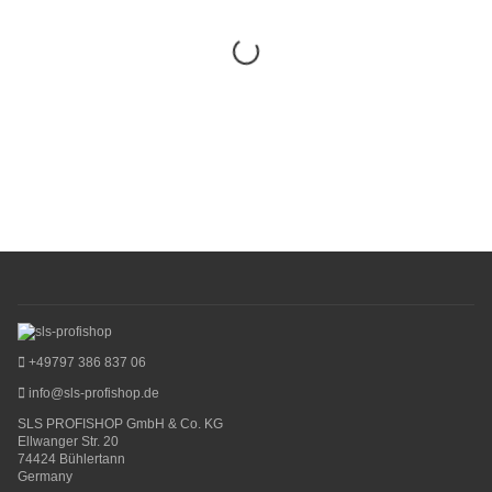
+49797 386 837 06
info@sls-profishop.de
SLS PROFISHOP GmbH & Co. KG
Ellwanger Str. 20
74424 Bühlertann
Germany