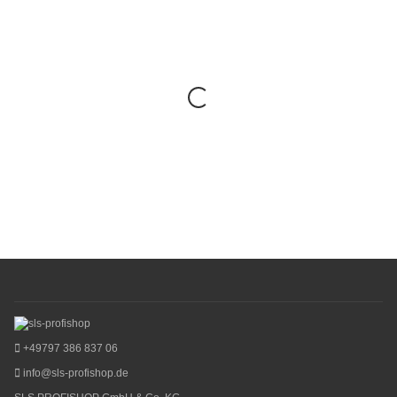
+49797 386 837 06
info@sls-profishop.de