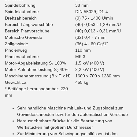
Spindelbohrung
38 mm
Spindelaufnahme
DIN 55029, D1-4
Drehzahlbereich
(9) 75 - 1400 U/min
Bereich Längsvorschübe
(40) 0,053 - 1,29 mm/U
Bereich Planvorschübe
(40) 0,013 - 0,31 mm/U
Metrische Gewinde
(32) 0,4 - 7 mm
Zollgewinde
(36) 4 - 60 Gg/1“
Pinolenweg
110 mm
Pinolenaufnahme
MK 3
Motor-Abgabeleistung S
100%
1,5 kW (400 V)
1
Motor-Aufnahmeleistung S
40%
2,2 kW (400 V)
6
Maschinenabmessung (B x T x H)
1600 x 700 x 1280 mm
Gewicht ca.
455 kg
* Bettlänge herausnehmbar: 220
mm
Sehr handliche Maschine mit Leit- und Zugspindel zum
Gewindeschneiden bzw. für den automatischen Vorschub
Herausnehmbare Brücke für die Bearbeitung von
Werkstücken mit großem Durchmesser
Zur Minimierung von Schwingungseinflüssen ist das