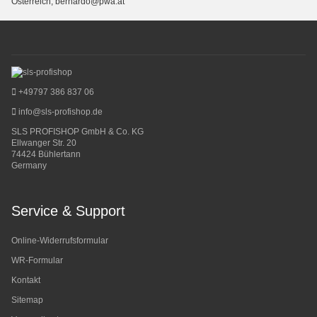
Österreich, bernardo@pwa.at
+49797 386 837 06
info@sls-profishop.de
SLS PROFISHOP GmbH & Co. KG
Ellwanger Str. 20
74424 Bühlertann
Germany
Service & Support
Online-Widerrufsformular
WR-Formular
Kontakt
Sitemap