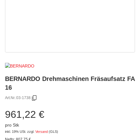
BERNARDO Drehmaschinen Fräsaufsatz FA
16
Art.Nr.:
03-1738
961,22 €
pro Stk
inkl. 19% USt.
zzgl.
Versand
(GLS)
Netto:
807,75
€