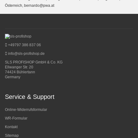
Österreich, bernardo@pwa.at
+49797 386 837 06
info@sls-profishop.de
SLS PROFISHOP GmbH & Co. KG
Ellwanger Str. 20
74424 Bühlertann
Germany
Service & Support
Online-Widerrufsformular
WR-Formular
Kontakt
Sitemap