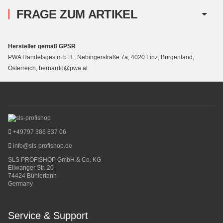
FRAGE ZUM ARTIKEL
Hersteller gemäß GPSR
PWA Handelsges.m.b.H., Nebingerstraße 7a, 4020 Linz, Burgenland,
Österreich, bernardo@pwa.at
+49797 386 837 06
info@sls-profishop.de
SLS PROFISHOP GmbH & Co. KG
Ellwanger Str. 20
74424 Bühlertann
Germany
Service & Support