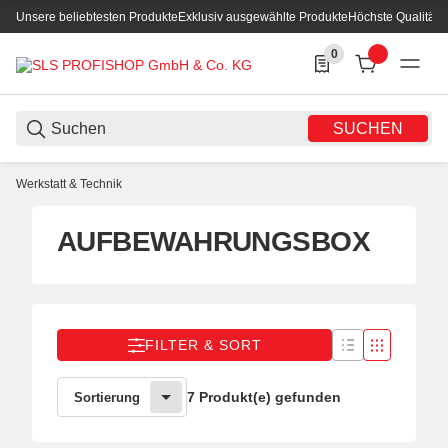
Unsere beliebtesten Produkte
Exklusiv ausgewählte Produkte
Höchste Qualität
0
0 Produkte in der List
SUCHEN
Werkstatt & Technik
AUFBEWAHRUNGSBOX
FILTER & SORT
7 Produkt(e) gefunden
Sortierung