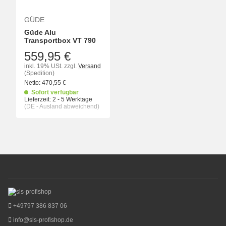
GÜDE
Güde Alu
Transportbox VT 790
559,95 €
inkl. 19% USt.
zzgl.
Versand
(Spedition)
Netto:
470,55
€
Sofort verfügbar
Lieferzeit:
2 - 5 Werktage
(DE - Ausland abweichend)
+49797 386 837 06
info@sls-profishop.de